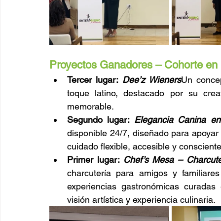
Proyectos Ganadores – Cohorte en 
Tercer lugar: 
Dee’z Wieners
Un concep
toque latino, destacado por su crea
memorable.
Segundo lugar: 
Elegancia Canina e
disponible 24/7, diseñado para apoyar
cuidado flexible, accesible y consciente
Primer lugar: 
Chef’s Mesa – Charcute
charcutería para amigos y familiare
experiencias gastronómicas curadas
visión artística y experiencia culinaria.