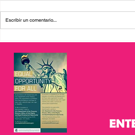
Escribir un comentario...
Bank OZK y Enterprising
Gracias, Pr
Latinas: Impulsando el
Celebrando
Capital Semilla para el
alianza, de
Emprendimiento en Tampa
aprendizaje
Bay
Latinas