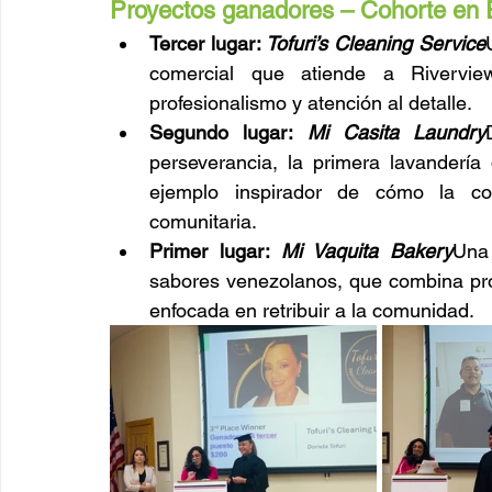
Proyectos ganadores – Cohorte en 
Tercer lugar: 
Tofuri’s Cleaning Service
comercial que atiende a Rivervie
profesionalismo y atención al detalle.
Segundo lugar: 
Mi Casita Laundry
perseverancia, la primera lavanderí
ejemplo inspirador de cómo la co
comunitaria.
Primer lugar: 
Mi Vaquita Bakery
Una 
sabores venezolanos, que combina prod
enfocada en retribuir a la comunidad.