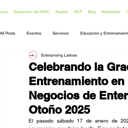
icios
Expansión del WOC
Aliados
RCF
Blog
Newsletter
All Posts
Eventos
Servicios
Educación y Entrenamien
Enterprising Latinas
Acceso a Capital
Desarrollo Comunitario
Celebrando la Gra
Entrenamiento en 
Negocios de Enter
Otoño 2025
El pasado sábado 17 de enero de 20