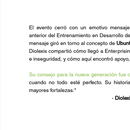
El evento cerró con un emotivo mensaj
anterior del Entrenamiento en Desarrollo d
mensaje giró en torno al concepto de 
Ubun
Diolexis compartió cómo llegó a Enterprisi
e inseguridad, y cómo aquí encontró apoyo,
Su consejo para la nueva generación fue c
cuando no todo esté perfecto. Su histori
mayores fortalezas."
                                                         - 
Diolex