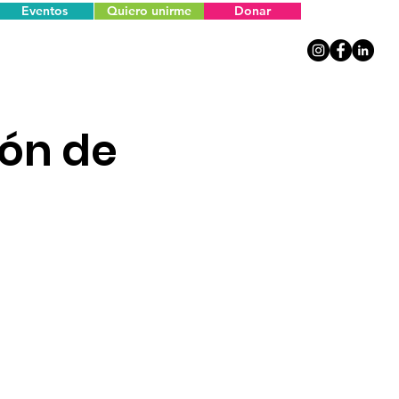
Eventos
Quiero unirme
Donar
ión de