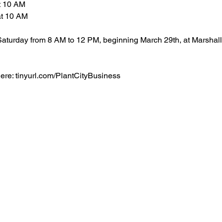
t 10 AM
at 10 AM
Saturday from 8 AM to 12 PM, beginning March 29th, at Marshal
ere: 
tinyurl.com/PlantCityBusiness