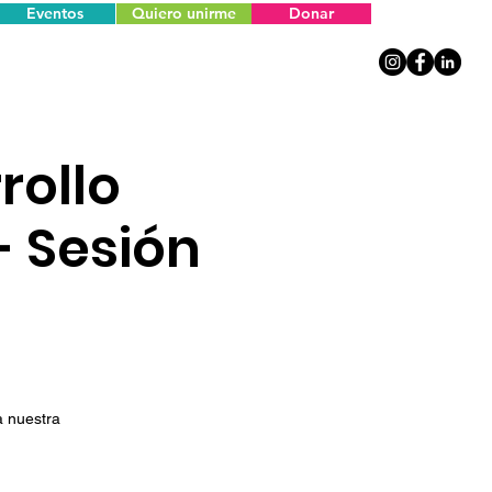
Eventos
Quiero unirme
Donar
rollo
- Sesión
a nuestra