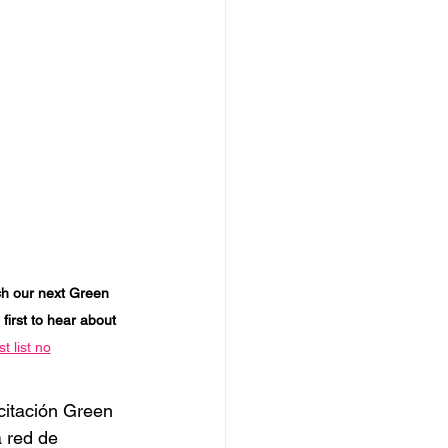
ch our next Green 
 first to hear about 
t list no
citación Green 
 red de 