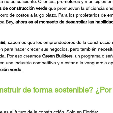
a no es suficiente. Clientes, promotores y municipios pr
as de construcción verde
 que promueven la eficiencia ener
horro de costos a largo plazo. Para los propietarios de e
pa Bay, 
ahora es el momento de desarrollar las habilida
nas
, sabemos que los emprendedores de la construcción 
ión para hacer crecer sus negocios, pero también necesit
da. Por eso creamos 
Green Builders
, un programa diseñ
en una industria competitiva y a estar a la vanguardia a
ción verde
 .
struir de forma sostenible? ¿Por
 es el futuro de la construcción. Solo en Florida: