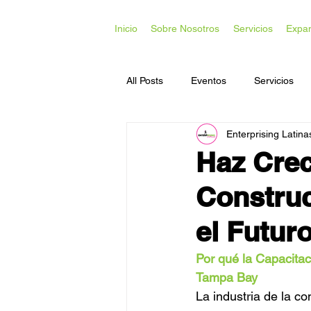
Inicio
Sobre Nosotros
Servicios
Expa
All Posts
Eventos
Servicios
Enterprising Latina
Acceso a Capital
Desarrollo C
Haz Crec
Construc
el Futur
Por qué la Capacita
Tampa Bay
La industria de la c