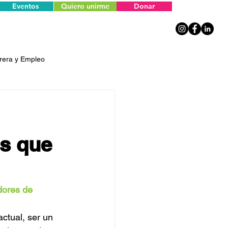
Eventos
Quiero unirme
Donar
rera y Empleo
es que
dores de 
ctual, ser un 