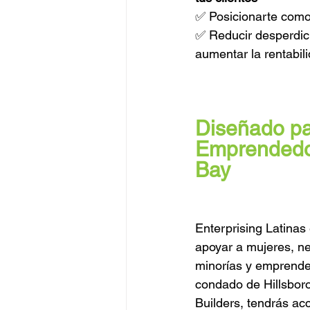
✅ Posicionarte como
✅ Reducir desperdici
aumentar la rentabil
Diseñado pa
Emprendedo
Bay
Enterprising Latina
apoyar a mujeres, ne
minorías y emprended
condado de Hillsbor
Builders, tendrás ac