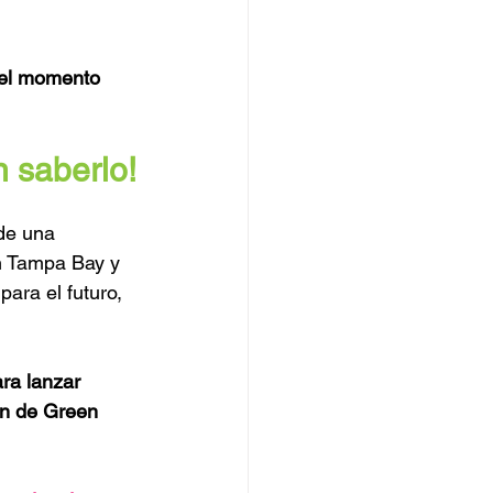
 el momento 
n saberlo!
de una 
n Tampa Bay y 
para el futuro, 
ra lanzar 
ón de Green 