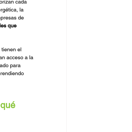
iorizan cada 
gética, la 
mpresas de 
des que 
tienen el 
an acceso a la 
ado para 
prendiendo 
 qué 