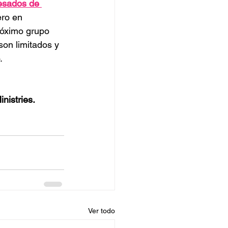
resados de 
ero en 
róximo grupo 
son limitados y 
.
nistries.
Ver todo