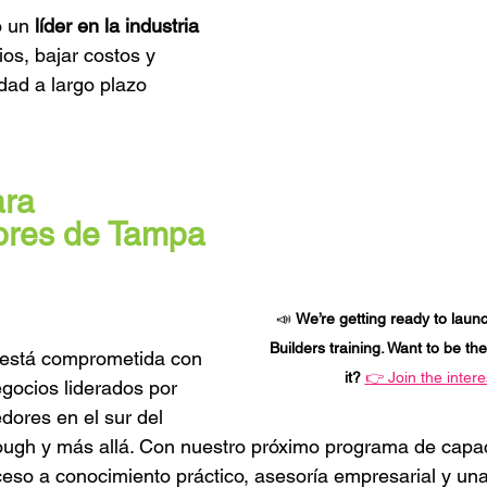
 un 
líder en la industria
os, bajar costos y 
idad a largo plazo
ra 
res de Tampa 
📣 
We’re getting ready to laun
Builders training. Want to be the
s está comprometida con 
it? 
👉 Join the interes
gocios liderados por 
ores en el sur del 
ough y más allá. Con nuestro próximo programa de capa
ceso a conocimiento práctico, asesoría empresarial y una