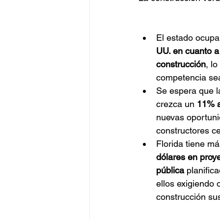
El estado ocupa
UU. en cuanto a
construcción
, l
competencia sea
Se espera que l
crezca un 
11% a
nuevas oportuni
constructores ce
Florida tiene má
dólares en proy
pública
 planifi
ellos exigiendo 
construcción su