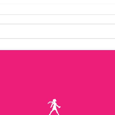
Apoyo profesional y
Serv
capacitación laboral: jueves
fami
de 9:00 a. m. a 5:00 p. m.
Tamp
a. m