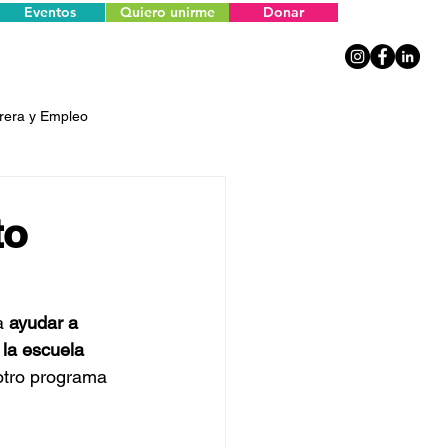
Eventos
Quiero unirme
Donar
rera y Empleo
to
a 
ayudar a 
 la escuela 
 otro programa 