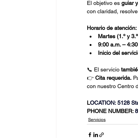
El objetivo es 
guiar 
con claridad, resol
Horario de atención:
Martes (1.º y 3.
9:00 a.m. – 4:30
Inicio del servici
📞 El servicio 
tambié
👉 
Cita requerida.
 P
con nuestro Centro
L
OCATION: 5128 St
PHONE NUMBER: 
8
Servicios