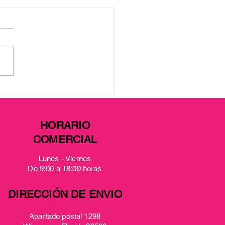
icios de apoyo para
lias con The Spring of
a Bay: viernes de 9:30
. a 3:00 p. m.
HORARIO
COMERCIAL
Lunes - Viernes
De 9:00 a 18:00 horas
DIRECCIÓN DE ENVIO
Apartado postal 1298