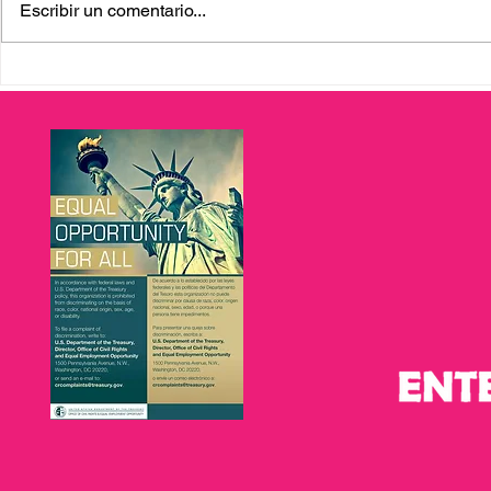
Escribir un comentario...
Apoyo para la propiedad de
Servicios 
vivienda y asistencia para
familias co
la vivienda: cada dos
Tampa Bay:
miércoles
a. m. a 3:00