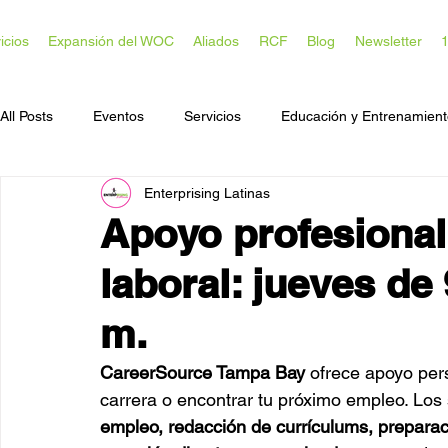
icios
Expansión del WOC
Aliados
RCF
Blog
Newsletter
All Posts
Eventos
Servicios
Educación y Entrenamien
Enterprising Latinas
Acceso a Capital
Desarrollo Comunitario
Apoyo profesional
laboral: jueves de 
m.
CareerSource Tampa Bay
 ofrece apoyo per
carrera o encontrar tu próximo empleo. Los 
empleo, redacción de currículums, preparaci